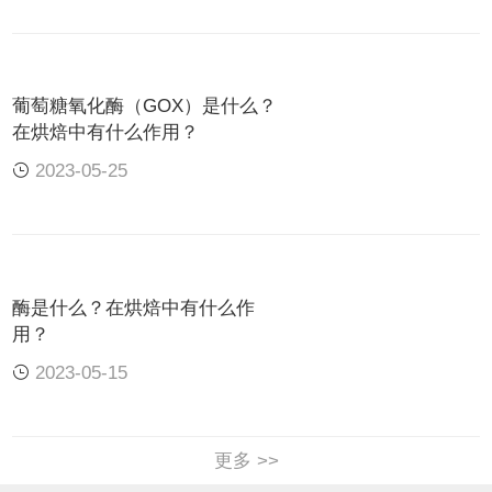
二酰甘油
三
油
GMS
（DAG）
酰
脂
+游离脂肪酸
甘
中
葡萄糖氧化酶（GOX）是什么？
（FFA）
油
3.1.1.3
的
在烘焙中有什么作用？
蒸馏的
脂
非
2023-05-25
二酰甘油
单甘酯
肪
极
（DAG）
酶
性
+H2O→
脂
质
单酰基甘油
酶是什么？在烘焙中有什么作
用？
（MAG）
2023-05-15
+FFA
磷脂酰胆碱
更多 >>
（PC）