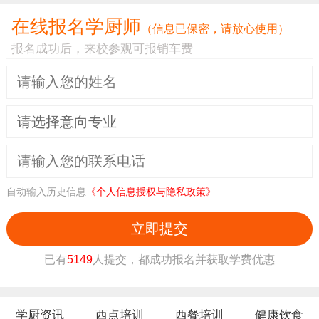
谷
+H2O→ 溶
在线报名学厨师
（信息已保密，请放心使用）
物
血磷脂酰胆
报名成功后，来校参观可报销车费
粉
碱（LPC）
和
+FFA
大
豆
/
磷脂酰乙醇
DATEM,
向
胺（PE）
SSL,
日
+H2O→ 溶
自动输入历史信息
《个人信息授权与隐私政策》
CSL
磷
葵
血磷脂酰乙
脂
卵
立即提交
3.1.1.32
醇胺
酶
磷
减少
鸡
（LPE）
已有
5149
人提交，都成功报名并获取学费优惠
A1
脂
蛋
/ 鸡
+FFA
中
蛋替代
发
N-酰基-磷脂
学厨资讯
西点培训
西餐培训
健康饮食