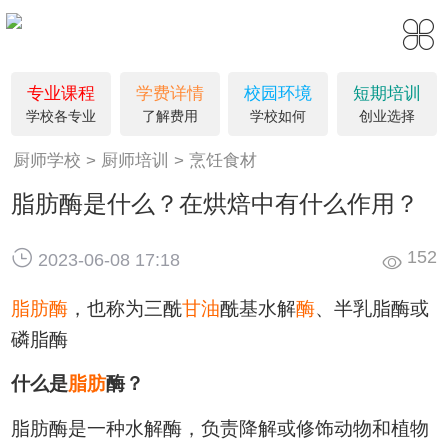
专业课程
学费详情
校园环境
短期培训
学校各专业
了解费用
学校如何
创业选择
厨师学校
厨师培训
烹饪食材
脂肪酶是什么？在烘焙中有什么作用？
152
2023-06-08 17:18
脂肪酶
，也称为三酰
甘油
酰基水解
酶
、半乳脂酶或
磷脂酶
什么是
脂肪
酶？
脂肪酶是一种水解酶，负责降解或修饰动物和植物