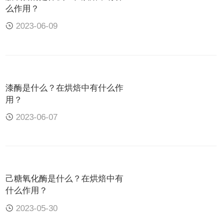
脂肪酶作用于
小麦
粉中的内源性脂质和以油或
卵磷
么作用？
脂
形式添加的其他脂质。面粉脂质是一种复杂的化
2023-06-09
合物混合物。在全麦面粉中发现的2.0–3.0%
（w/w）的脂质物质中，约50%是非极性脂质（三
酰甘油酯、脂肪酸、甾醇及其酯），另一半是强极
性脂质。
漆酶是什么？在烘焙中有什么作
用？
脂
EC 编
基
替代成
2023-06-07
催化反应
酶
码
底
分
三酰甘油
（TAG）
己糖氧化酶是什么？在烘焙中有
什么作用？
+H2O→
植
2023-05-30
物