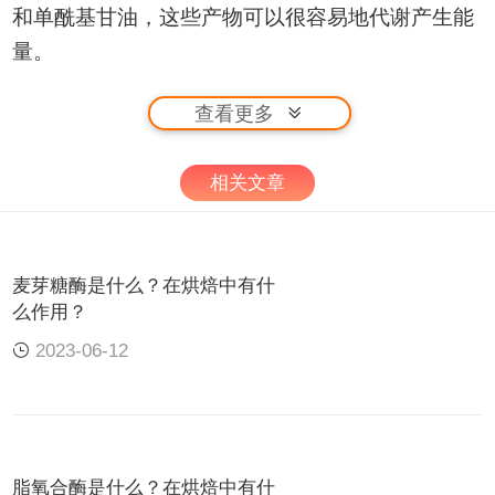
和单酰基甘油，这些产物可以很容易地代谢产生能
量。
它可以在许多植物和动物身上找到。近几十年来，
查看更多
脂肪酶已从高度专业化的微生物如细菌、酵母和真
菌中商业化生产。
相关文章
作用
脂肪酶通过裂解甘油主链和一个或多个脂肪酸链之
麦芽糖酶是什么？在烘焙中有什
间的羧酸酯键来催化脂质的水解反应。
么作用？
术语“脂肪酶”通常表示为单数名词，尽管它包含不
2023-06-12
同类型的脂解酶。下表列出了在烘焙食品中发挥重
要作用的脂肪酶，如泡沫乳化（即气泡稳定）和通
过淀粉络合软化面包屑。
脂氧合酶是什么？在烘焙中有什