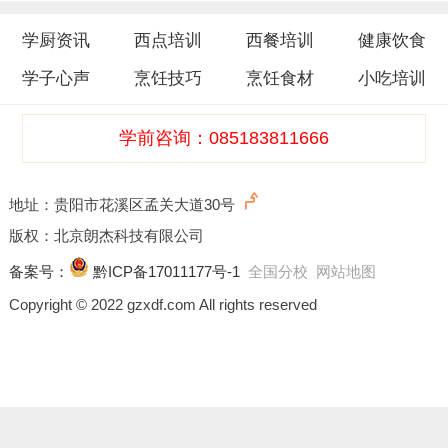
化酶将酒精氧化成醋酸的作用愈大，面团酸味愈
浓，这就是老酵发酵时产生酸味的原因。
学厨资讯
西点培训
西餐培训
健康饮食
学子心声
烹饪技巧
烹饪食材
小吃培训
学前咨询：085183811666
地址：贵阳市花溪区孟关大道30号
版权：北京朗杰科技有限公司
备案号：
黔ICP备17011177号-1
全国分校
网站地图
Copyright © 2022 gzxdf.com All rights reserved