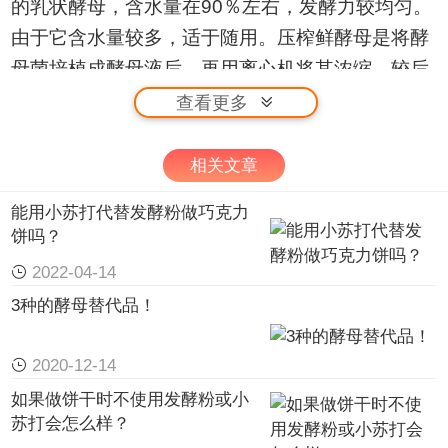
的乳状酵母，含水量在90％左右，发酵力较均匀。
由于它含水量较多，适于随用。压榨鲜酵母是将酵
母菌培植成酵母液后，再用离心机将其浓缩，较后
经冷冻压榨而成均匀。活性干酵母是将压榨鲜酵母
查看更多
经过低温干燥法脱去一部分水分而制成的粒状酵
母，其色淡黄，含水量在10％左右，具有清香气味
相关文章
和鲜美滋味，便于携带、保藏，但发酵力较弱。另
能用小苏打代替发酵粉做巧克力
一类是杂菌酵母，如老酵（又称面肥、引子、
老面
饼吗？
等），它是利用己经发透的面团，留作催发新酵
2022-04-14
面，无论是鲜酵母还是老酵母，它们都含有酵母
3种的酵母替代品！
菌，所不同的是老酵母中除酵母菌外还含有杂菌
（主要是醋酸菌），而鲜酵母中是纯酵母菌。不过
2020-12-14
它们的发酵原理则是相同的。
如果做饼干时不使用发酵粉或小
（2）发酵的主要作用
苏打会怎么样？