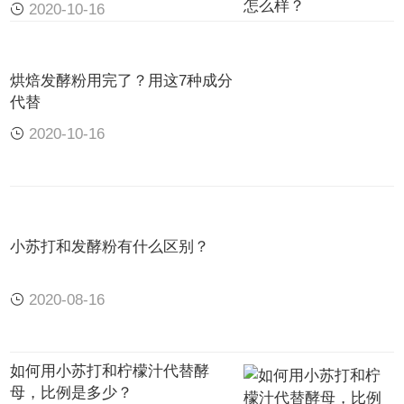
2020-10-16
♦淀粉在淀粉酶作用下水解。
烘焙发酵粉用完了？用这7种成分
面粉掺水调制成面团后，淀粉中的淀粉酶在适当的
代替
条件下活性显著增加，并将面粉中部分淀粉水解成
2020-10-16
麦芽
糖，麦芽糖继续水解为
葡萄
糖，为酵母的繁殖
和分泌酶提供养分。这个过程就是吃水
和面
的过
程。
小苏打和发酵粉有什么区别？
♦酵母菌的繁殖、分泌酶和二氧化碳气体、酒香
味、热量的产生。
2020-08-16
酵母菌的繁殖和发酵作用基本上是同时进行的。因
面团内气体的成分和含量的变化，生化变化也就不
如何用小苏打和柠檬汁代替酵
同。一种是酵母菌在有氧气参与下进行呼吸作用
母，比例是多少？
（即面团刚刚和好，由于和面时不断翻拌，面团内