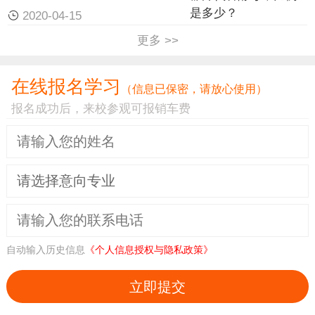
2020-04-15
吸收了大量氧气），利用淀粉水解生成的葡萄糖进
更多 >>
行繁殖，产生大量的二氧化碳气体和水，并放出热
量。随着发酵作用的继续进行，二氧化碳数量亦逐
在线报名学习
渐增加，使面团膨胀，体积愈发愈大这个过程也就
（信息已保密，请放心使用）
是静置发酵的过程。
报名成功后，来校参观可报销车费
♦醋酸菌的繁殖和酸味的产生。
利用鲜酵母发酵，发酵力大、速度快，无杂菌或很
少有杂菌产生，故几乎没有饧味也不用加碱。而用
老酵发酵时，老酵中含有杂菌（醋酸菌）当面团内
温度达到33度时，在酵母菌繁殖的同时，醋酸菌也
自动输入历史信息
《个人信息授权与隐私政策》
大量繁殖并分泌氧化酶，氧化酶将面团中稀薄的酒
精氧化成醋饧和水，使面团产生强烈的酸味，变得
立即提交
更软烂。发酵时间越长，醋酸菌繁殖得也愈多，氧