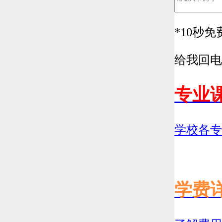
*
10秒
给我回电
专业
学校各专
学费