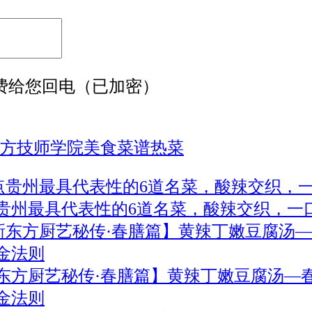
免费给您回电（已加密）
方技师学院
美食菜谱
热菜
贵州最具代表性的6道名菜，酸辣交织，一
东方厨艺秘传·春膳篇】黄辣丁嫩豆腐汤—
金法则