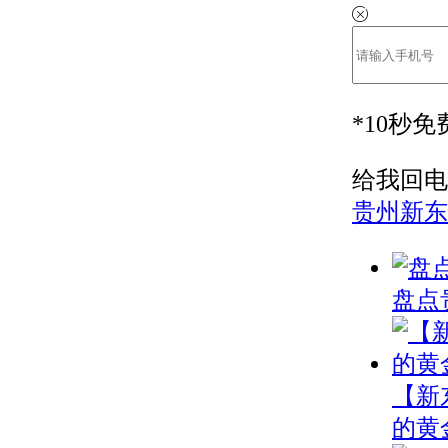
*
10秒
给我回电
贵州新东
盘点
【新
的黄