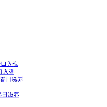
口入魂
春日滋养