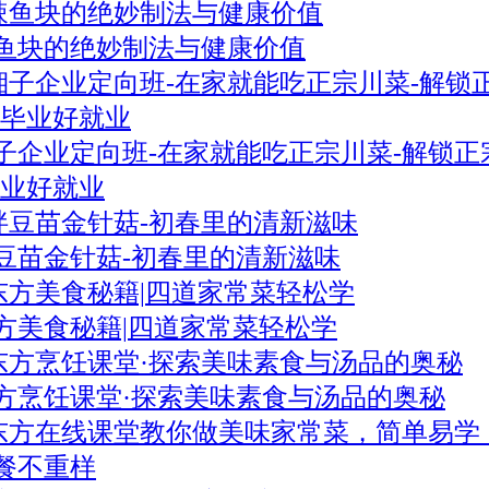
鱼块的绝妙制法与健康价值
子企业定向班-在家就能吃正宗川菜-解锁正
毕业好就业
豆苗金针菇-初春里的清新滋味
方美食秘籍|四道家常菜轻松学
方烹饪课堂·探索美味素食与汤品的奥秘