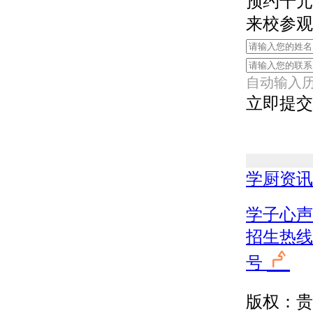
预约千元
来校参观
自动输入
立即提交
学厨资讯
学子心声
招生热线：1
号
版权：贵