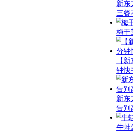
新东
三餐
梅干
【新
钟快
新东
告别
牛蛙