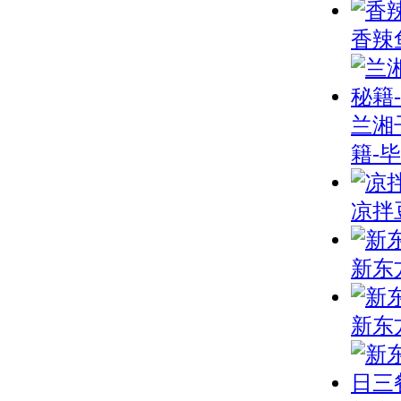
香辣
兰湘
籍-
凉拌
新东
新东