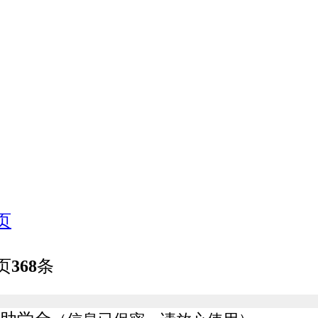
页
页
368
条