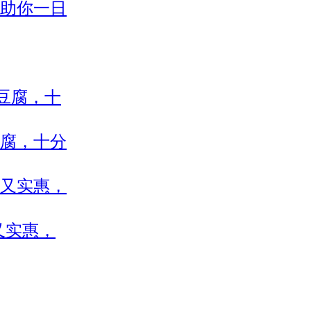
助你一日
腐，十分
又实惠，