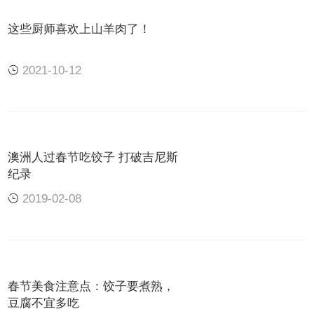
2、羊肉、
羊肉火锅
：
这些厨师喜欢上山羊肉了！
2021-10-12
澳洲人过春节吃饺子 打破吉尼斯
纪录
2019-02-08
春节美食注意点：饺子要煮熟，
豆腐不宜多吃