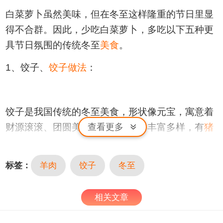
白菜萝卜虽然美味，但在冬至这样隆重的节日里显
得不合群。因此，少吃白菜萝卜，多吃以下五种更
具节日氛围的传统冬至
美食
。
1、饺子、
饺子做法
：
饺子是我国传统的冬至美食，形状像元宝，寓意着
财源滚滚、团圆美好。饺子的
馅料
丰富多样，有
猪
查看更多
肉
、韭菜、
香菇
、
芹菜
、虾仁、
玉米
等等。尤其是
在北方地区，每到冬至节气时，一家人围坐在一起
标签：
羊肉
饺子
冬至
包饺子，谈笑风生，其乐融融。人们将对未来生活
的美好祝愿包进了饺子里，要是谁吃到了里面的硬
相关文章
币，那就代表幸运星。家人包的饺子一口吃下去都
是幸福的味道。