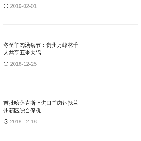
2019-02-01
羊肉是冬至的滋补食材之一，具有温中散寒、补虚
壮阳的功效。在我国广大的北方地区，冬至吃羊肉
已经成为了传统习俗。常见的
羊肉火锅
、羊肉
炖
冬至羊肉汤锅节：贵州万峰林千
人共享五米大锅
汤
、烤全羊、烤肉串、羊蝎子等美食，让人们在享
2018-12-25
受美味的同时，也为身体注入了满满的能量。
责任编辑：
田老师
首批哈萨克斯坦进口羊肉运抵兰
上一篇：
新东方烹饪职业学校学厨师|产教融合助力薪就业
州新区综合保税
下一篇：
在贵州初高中生毕业想学烹饪厨师专业，要怎么选学校？
2018-12-18