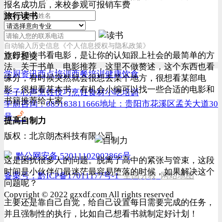
报名成功后，来校参观可报销车费
旅行读书
自动输入历史信息
《个人信息授权与隐私政策》
旅行和读书看电影，是让你的认知跟上社会的最简单的方
立即提交
法。关于书单、电影推荐，这里不做赘述，这个东西也看
学厨资讯
西点培训
西餐培训
健康饮食
缘分，有时候突然就会很想去某个地方，很想看某部电
影，很想看某本书。有机会小编可以找一些合适的电影和
学子心声
烹饪技巧
烹饪食材
小吃培训
书籍推荐给大家。
学前咨询：085183811666
地址：贵阳市花溪区孟关大道30
号
提高自制力
版权：北京朗杰科技有限公司
黔公网安备 52011102002866号
这是困扰很多人的问题。脱离了高中的紧张与管束，这段
时间是小伙伴们最迷茫最容易堕落的时候，如果解决这个
备案号：
黔ICP备17011177号-1
全国分校
网站地图
问题呢？
Copyright © 2022 gzxdf.com All rights reserved
主要还是靠自己自觉，给自己设置每日需要完成的任务，
并且强制性的执行，比如自己想看书就制定好计划！