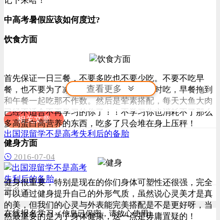
记下来哈！
中高考暑假应该如何度过?
饮食方面
首先保证一日三餐，不要多吃也不要少吃。不要不吃早
查看更多
餐，也不要为了减肥不吃晚饭。接着是准时吃，早餐拖到
和午餐一起吃那不作数。然后是荤素搭配，每天大鱼大肉
已经不适合不再学习的你了！！不学习你也消耗不了那么
相关文章
多高蛋白高营养的东西，吃多了只会堆在身上压秤！
出国混留学不是高考失利后的备胎
健身方面
2016-07-04
健身很重要，特别是现在的你们身体可塑性还很强，完全
更多 >>
可以通过健身提升自己的外形气质，虽然说心灵美才是真
的美，但我们的心灵与外表能完美搭配是不是更好呀，当
在线报名学习
（信息已保密，请放心使用）
然最重要的是为了身体健康，这一点是毋庸置疑的！