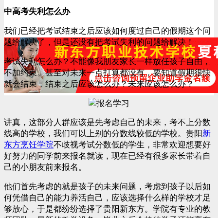
中高考失利怎么办
我们已经把考试结束之后应该如何度过自己的假期这个问
题给解决了，但是还没有把考试失利的问题给解决！
考试失利怎么办？不能像我朋友家长一样放任孩子自由，
不加约束。甚至对未来一点打算都没有，要知道假期很快
就会结束，结束之后应该怎么办？未来应该怎么办？
讲真，这部分人群应该是先考虑自己的未来，考不上分数
线高的学校，我们可以上别的分数线较低的学校。贵阳
新
东方烹饪学院
不歧视考试分数低的学生，非常欢迎想要好
好努力的同学前来报名就读，现在已经有很多家长带着自
己的小朋友前来报名。
他们首先考虑的就是孩子的未来问题，考虑到孩子以后如
何凭借自己的能力养活自己，应该选择什么样的学校才足
够放心，于是都纷纷选择了贵阳新东方。学院有专业的教