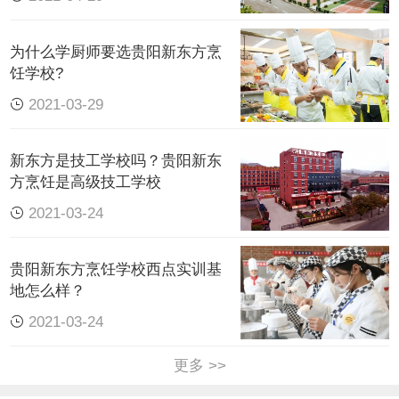
汇聚天下教师、特聘海外教师教学，培养厨师精
为什么学厨师要选贵阳新东方烹
英！
饪学校?
学校简介
2021-03-29
新东方职业学校目前在贵州拥有4个校区，分别是
新东方是技工学校吗？贵阳新东
位于贵阳市小河平桥金碧湾1号、贵阳市花溪区孟
方烹饪是高级技工学校
关大道30号的孟关校区，贵阳市白云区白云北路金
2021-03-24
银路5号的白云校区，遵义市播州区和平大道的遵
义校区。
贵阳新东方烹饪学校西点实训基
孟关校区
地怎么样？
2021-03-24
孟关校区重金打造：
更多 >>