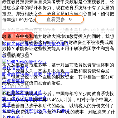
政性教育投资来衡量决策者或中央政府是否重视教育。经
过这么多年的呼吁和努力，现在教育系统终于有了大量的
投资。弹冠相庆之余，教育官员们应当扪心自问：如何把
查看更多
每年这1.89万亿元花到刀刃上？
笔者曾是大学教育系的学生，父辈也是从教30余年的农村
相关文章
教师。在中央和地方财政大幅增加教育投入的同时，我想
问一下，谁能确保这1.89万亿元的财政资金不被浪费或腐
如何为你的餐饮企业寻找投资者？
败掉？谁能保证这些投资能真正用于解决贫困学生和提高
普通教师待遇？
2021-12-23
本人从事教育报道多年，基于对当前教育投资管理体制的
了解，深自以为，答案并不乐观，腐败和浪费依然会发
职业教育法修订草案：建设现代职
生。也就是说，这个巨额的财政资金，其中相当一部分可
业教育体系
能成为教育官僚们蚕食的蛋糕。
2021-07-07
我也是一个纳税人。今后，中国每年将至少向教育系统投
资1.89万亿元，按中国13.4亿人计算，相对于每个中国人
为了改善自己孩子和后代的命运，以纳税人的身份支付了
聚焦两会：这些职业教育的关键词
1408元的费用。那么，这个1408元的成本，到底换来了什
与你有关！
么？