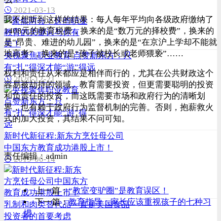
2021-03-13
我不想听到这样的结果：每人每年平均向各级政府缴纳了
1408元的教育税费，换来的是“数万元的择校费”，换来的
是“昂贵、难进的幼儿园”，换来的是“在京沪上学却不能就
地高考”，换来的是“孩子被校长或老师猥亵”……
央视聚焦职业教育 点赞新东方：只
有“扎”得深才能“游”得远
权利和责任从来都应是相伴而行的，尤其在公共财政这个
2020-12-21
容易被劫持的领域。教育需要投资，但更需要聪明的投资
和负责任的投资，而这既需要市场和政府行为的清晰划
界，也有赖于政府行为监督机制的完善。否则，抱薪救火
式的加大投资，其结果不问可知。
新时代新征程:新东方烹饪母公司
中国东方教育成功港股上市！
责任编辑：
admin
2019-06-14
上一篇：
“教室变驴圈”是教育误区！
下一篇：
教育指导：家长应该重视孩子的七种习
乳制和肉类替代品一直是美国食品
惯
投资者的首要考虑