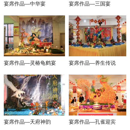
宴席作品—中华宴
宴席作品—三国宴
宴席作品—灵椿龟鹤宴
宴席作品—养生传说
宴席作品—天府神韵
宴席作品—孔雀迎宾