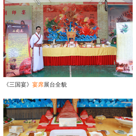
《三国宴》
宴席
展台全貌