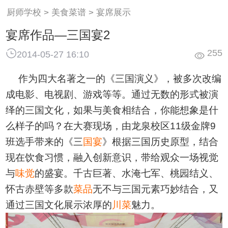
请问您是要咨询学习吗?
刚刚
厨师学校
美食菜谱
宴席展示
宴席作品—三国宴2
255
2014-05-27 16:10
作为四大名著之一的《三国演义》，被多次改编
成电影、电视剧、游戏等等。通过无数的形式被演
绎的三国文化，如果与美食相结合，你能想象是什
么样子的吗？在大赛现场，由龙泉校区11级金牌9
班选手带来的《三
国宴
》根据三国历史原型，结合
现在饮食习惯，融入创新意识，带给观众一场视觉
与
味觉
的盛宴。千古巨著、水淹七军、桃园结义、
怀古赤壁等多款
菜品
无不与三国元素巧妙结合，又
通过三国文化展示浓厚的
川菜
魅力。