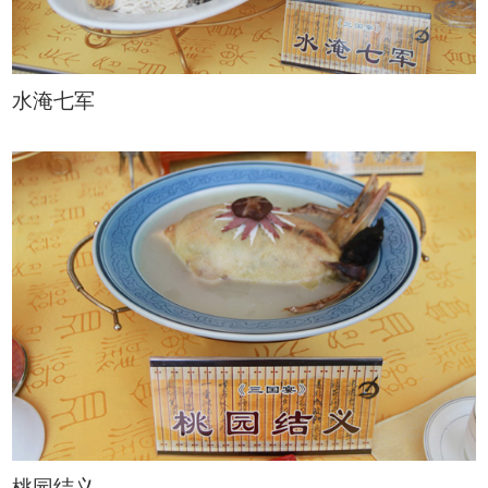
水淹七军
桃园结义