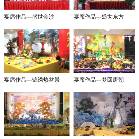
宴席作品—盛世金沙
宴席作品—盛世东方
宴席作品—锦绣热盆景
宴席作品—梦回唐朝