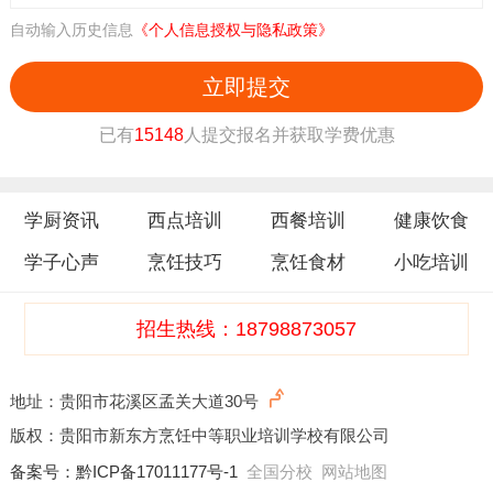
自动输入历史信息
《个人信息授权与隐私政策》
立即提交
已有
15148
人提交报名并获取学费优惠
学厨资讯
西点培训
西餐培训
健康饮食
学子心声
烹饪技巧
烹饪食材
小吃培训
招生热线：18798873057
地址：贵阳市花溪区孟关大道30号
版权：贵阳市新东方烹饪中等职业培训学校有限公司
备案号：
黔ICP备17011177号-1
全国分校
网站地图