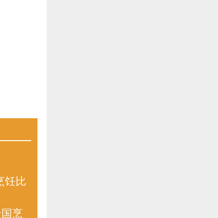
”烹饪比
全国烹