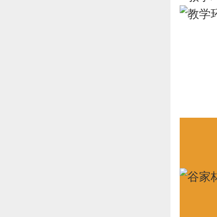
张 毅
贵州黔菜研究中心理事；
贵州省首届“伊尹杯”烹饪大赛中
获得团体赛金奖，个人热菜金
奖；
2015年获贵州省烹饪协会授