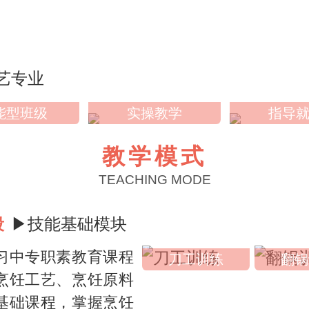
能型班级
实操教学
指导
教学模式
TEACHING MODE
段
▶技能基础模块
习中专职素教育课程
刀工训练
翻锅
烹饪工艺、烹饪原料
基础课程，掌握烹饪