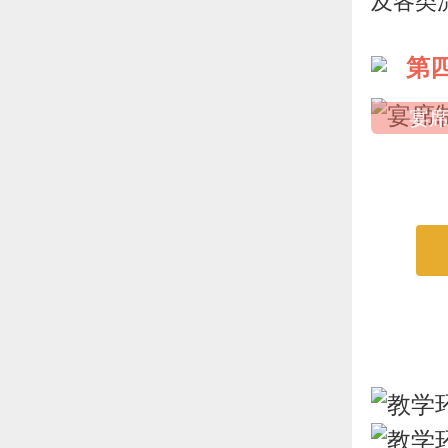
及各类
第
宴