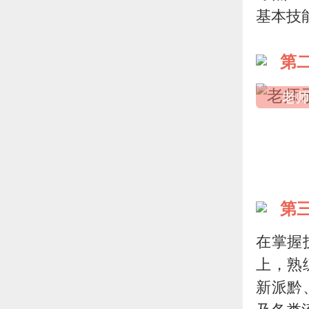
基本技
第
老
第
在掌握
上，熟
新派黔