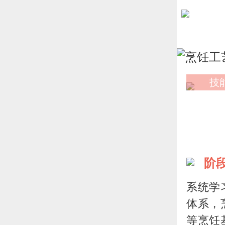
技
阶
系统学
体系，
等烹饪