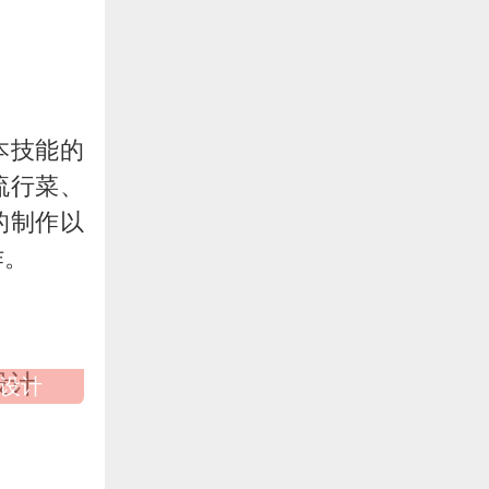
本技能的
流行菜、
的制作以
作。
设计