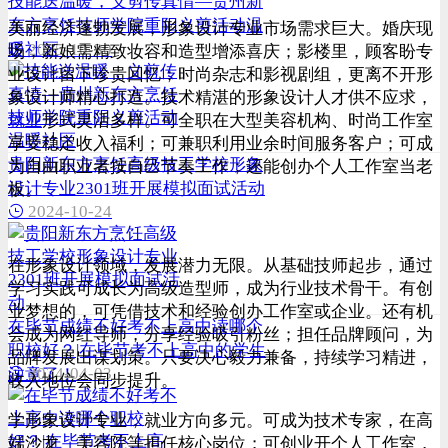
技能送温暖，义剪传真情—贵州新
东方烹饪技师学院重阳义剪活动温
美丽经济蓬勃发展，形象设计专业市场需求巨大。婚庆现
2025-10-30
暖社区
场，新娘需精致妆容和造型增添喜庆；影楼里，顾客盼专
业设计留下珍贵回忆；时尚杂志和影视剧组，更离不开形
象设计师精心打造。技术精湛的形象设计人才供不应求，
就业
形式灵活多样。可全职在大型美容机构、时尚工作室
享受稳定收入福利；可兼职利用业余时间服务客户；可成
贵阳新东方烹饪高级技工学校形象
为自由职业者按自己节奏工作；还能创办个人工作室当老
设计专业2301班开展模拟面试活动
板。
2024-10-24
在形象设计领域，发展潜力无限。从基础技师起步，通过
学习实践可成长为高级造型师，成为行业技术骨干。有创
业梦想的，可凭借技术和经验创办工作室或企业。还有机
在毕节成绩不好考不上高中读哪个
会成为网红导师，分享经验吸引粉丝；担任品牌顾问，为
职校好？|在毕节考不上高中的学生
品牌发展出谋划策。只要决心毅力兼备，持续学习精进，
2024-04-03
注意了！
收入地位会同步提升。
学形象设计专业，就业方向多元。可成为技术专家，在高
端沙龙、美容院等担任核心岗位；可创业开个人工作室，