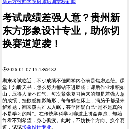
新东方技师学院
厨师培训
学校新闻
考试成绩差强人意？贵州新
东方形象设计专业，助你切
换赛道逆袭！
2026-01-07 15:18
182
期末考试临近，不少成绩不佳同学内心满是焦虑迷茫。课
堂上如听天书，怎么努力都钻不进脑袋；课后作业堆积如
山，压得人喘不过气。每次紧张复习换来的却是差强人意
的成绩，挫败感如影随形，每每躺在床上，满脑子都是未
解难题，翻来覆去难以入眠，甚至怀疑自己“是不是真的
不是学习的料”。在传统学科学习赛道上拼命奔跑，却始
终看不到希望，身心俱疲。此时，不妨换个方向、换个赛
道，试试
形象设计
专业
。