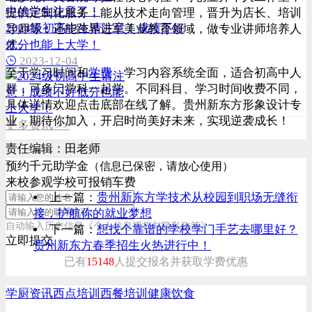
提供定制化服务；能从技术走向管理，晋升为店长、培训
2024级初高中生请注意！成绩不好
导师等；还能跨界进军美业教育领域，做专业讲师培养人
才。
低分也能上大学！
2023-12-04
至于学习时间和
学费
，学习内容系统全面，适合初高中人
群，可多门学科一起学。不同科目、学习时间收费不同，
具体详情欢迎点击底部在线了解。贵州新东方形象设计专
业，期待你加入，开启时尚美好未来，实现逆袭成长！
更多资讯 >>
责任编辑：
田老师
预约千元助学金
（信息已保密，请放心使用）
来校参观学校可报销车费
上一篇：
贵州新东方学技术从校园到职场无缝衔
接，护航你的就业梦想
自动输入历史信息
《个人信息授权与隐私政策》
下一篇：
想找个靠谱的学校学门手艺去哪里好？
立即提交
贵州新东方春季招生火热进行中！
已有
15148
人提交报名并获取学费优惠
学厨资讯
西点培训
西餐培训
健康饮食