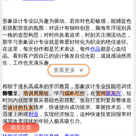
形象设计专业以兴趣为驱动。若你对色彩敏感，能捕捉色
彩搭配营造的氛围；对设计有独特创意，脑海常浮现别具
一格的造型构思；对时尚执着追求，时刻关注潮流动态，
那学习形象设计专业就是将爱好转化为职业的绝佳途径。
在这里，每次创作都是艺术表达，每件
作品
都是心血结
晶。看到客户因自己的设计焕发自信光彩，成就感油然而
生，工作也充满乐趣。
查看更多
相较于漫长高成本的学历教育，形象设计专业技能培训优
标签：
贵州新东方
形象设计
成绩不好
势明显。培训周期短、学习成本可控，在贵州
新东方
，短
时间内就能掌握从基础色彩搭配、妆容打造到复杂整体造
型设计的扎实技术，快速驶向成功彼岸。掌握技术后，可
换赛道逆袭
迅速上岗或
创业
，实现经济独立，这种快速投资回报率对
渴望改变现状的年轻人极具吸引力。
相关文章